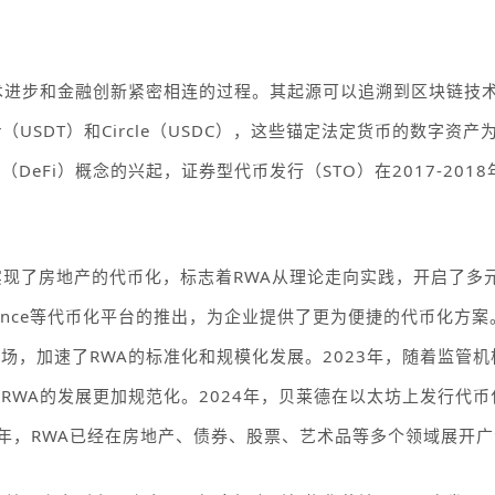
术进步和金融创新紧密相连的过程。其起源可以追溯到区块链技
r
（
USDT
）和
Circle
（
USDC
），这些锚定法定货币的数字资产
融（
DeFi
）概念的兴起，证券型代币发行（
STO
）在
2017-2018
实现了房地产的代币化，标志着
RWA
从理论走向实践，开启了多
nce
等代币化平台的推出，为企业提供了更为便捷的代币化方案
入场，加速了
RWA
的标准化和规模化发展。
2023
年，随着监管机
，
RWA
的发展更加规范化。
2024
年，贝莱德在以太坊上发行代币
年，
RWA
已经在房地产、债券、股票、艺术品等多个领域展开广