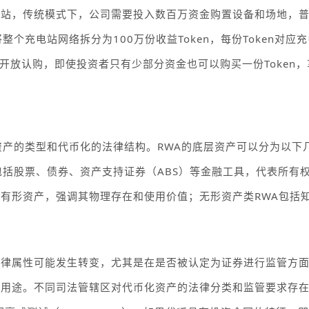
电站，传统模式下，公司需要投入数百万资金购置设备和场地，
将整个充电站网络拆分为
100
万份收益
Token
，每份
Token
对应充
开放认购，即使投资者只有少部分资金也可以购买一份
Token
，
资产的类型和代币化的法律结构。
RWA
的底层资产可以分为以下
包括股票、债券、资产支持证券（
ABS
）等金融工具，代表所有
等有形资产，强调其物理存在和使用价值；无形资产类
RWA
包括
法律属性可能发生转变，尤其是在是否被认定为证券进行监管方
际用途。不同司法管辖区对代币化资产的法律分类和监管要求存