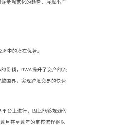
到逐步规范化的趋势，展现出广
经济中的潜在优势。
小的份额，
RWA
提升了资产的流
跨越国界，实现跨境交易的快速
易平台上进行，因此能够规避传
要数月甚至数年的审核流程得以