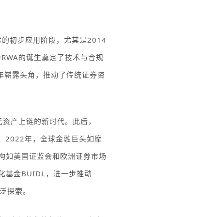
术的初步应用阶段，尤其是
2014
为
RWA
的诞生奠定了技术与合规
年崭露头角，推动了传统证券资
元资产上链的新时代。此后，
。
2022
年，全球金融巨头如摩
构如美国证监会和欧洲证券市场
化基金
BUIDL
，进一步推动
泛探索。