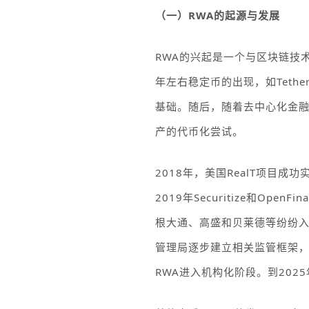
（一）
RWA
的起源与发展
RWA
的兴起是一个与区块链技
年左右稳定币的出现，如
Tethe
基础。随后，随着去中心化金
产的代币化尝试。
2018
年，美国
RealT
项目成功
2019
年
Securitize
和
OpenFina
根大通、高盛和贝莱德等纷纷
管理局逐步建立相关监管框架
RWA
进入机构化阶段。到
2025