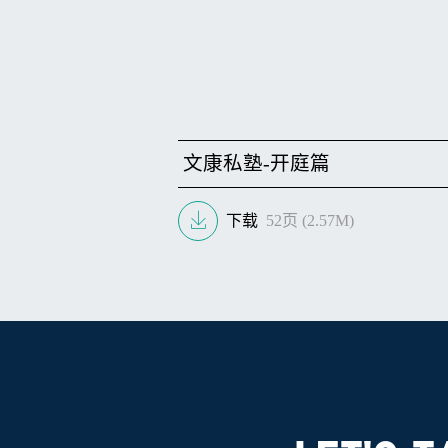
文康私塾-开庭篇
下载
52页 (2.57M)