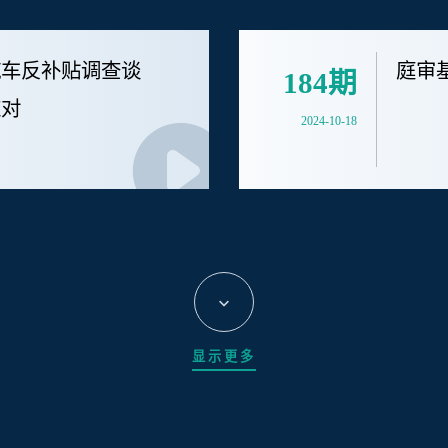
汽车反补贴调查谈
庭审
184期
应对
2024-10-18
显示更多