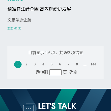
精准普法纾企困 高效解纷护发展
文康法惠企航
2026-07-30
目前显示
1
-
6
项，共
862
项结果
...
1
2
3
4
5
6
7
8
144
跳转到
页
确定
LET'S TALK