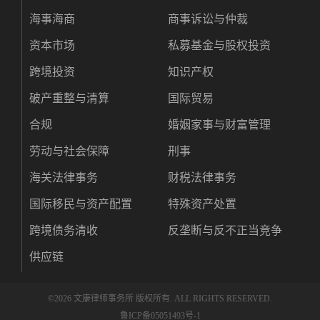
海事海商
商事诉讼与仲裁
资本市场
私募基金与股权投资
跨境投资
知识产权
破产重整与清算
国际贸易
合规
婚姻家事与财富管理
劳动与社会保障
刑事
海关法律事务
财税法律事务
国际移民与资产配置
特殊资产处置
跨境债务清收
反垄断与反不正当竞争
供应链
©
2026 文康律师事务所 版权所有. ALL RIGHTS RESERVED.
鲁ICP备05051493号-1