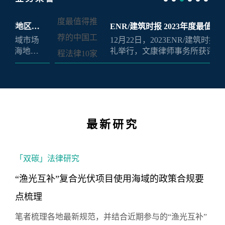
ENR/建筑时报 2023年度最值得推荐的
12月22日，2023ENR/建筑时报颁奖典
中国工程法律10家专业律师事务所
礼举行，文康律师事务所获评“最值得
推荐的中国工程法律10家专业律师事
务所”。
最新研究
「双碳」法律研究
“渔光互补”复合光伏项目使用海域的政策合规要
点梳理
笔者梳理各地最新规范，并结合近期参与的“渔光互补”