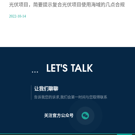
光伏项目，简要提示复合光伏项目使用海域的几点合规
要求，以供参考。
2022-10-14
LET'S TALK
让我们聊聊
告诉我您的诉求,我们会第一时间与您取得联系
关注官方公众号