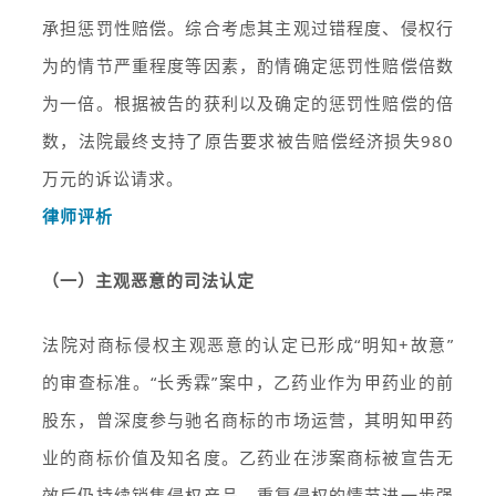
承担惩罚性赔偿。综合考虑其主观过错程度、侵权行
为的情节严重程度等因素，酌情确定惩罚性赔偿倍数
为一倍。根据被告的获利以及确定的惩罚性赔偿的倍
数，法院最终支持了原告要求被告赔偿经济损失980
万元的诉讼请求。
律师评析
（一）主观恶意的司法认定
法院对商标侵权主观恶意的认定已形成“明知+故意”
的审查标准。“长秀霖”案中，乙药业作为甲药业的前
股东，曾深度参与驰名商标的市场运营，其明知甲药
业的商标价值及知名度。乙药业在涉案商标被宣告无
效后仍持续销售侵权产品，重复侵权的情节进一步强