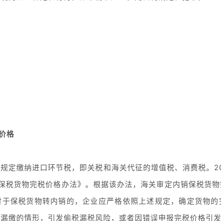
价格
规定缴纳进口环节税，即关税和海关代征的增值税、消费税。201
销保税货物完税价格办法》。根据该办法，海关审定内销保税货
对于保税货物转内销的，企业应严格依照上述规定，确定货物的
、漏缴的情形，引发偷税漏税风险，或者因错误申报完税价格引