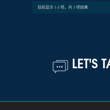
目前显示
1
-
3
项，共
3
项结果
LET'S 