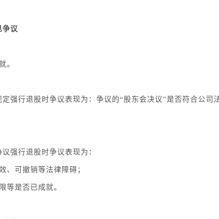
见争议
就。
规定强行退股时争议表现为：争议的“股东会决议”是否符合公司
协议强行退股时争议表现为：
无效、可撤销等法律障碍；
期限等是否已成就。