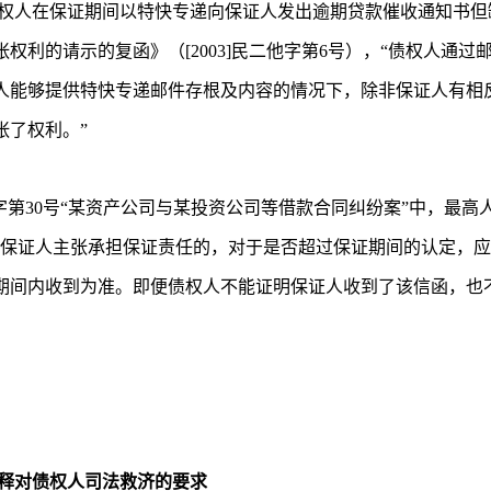
权人在保证期间以特快专递向保证人发出逾期贷款催收通知书但
权利的请示的复函》（[2003]民二他字第6号），“债权人通
人能够提供特快专递邮件存根及内容的情况下，除非保证人有相
张了权利。”
民提字第30号“某资产公司与某投资公司等借款合同纠纷案”中，最
向保证人主张承担保证责任的，对于是否超过保证期间的认定，
期间内收到为准。即便债权人不能证明保证人收到了该信函，也
释对债权人司法救济的要求