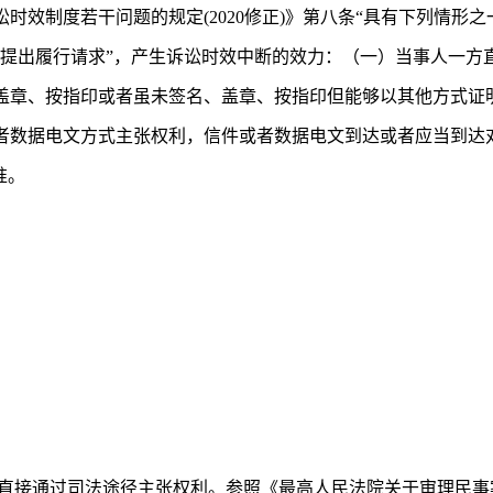
时效制度若干问题的规定(2020修正)》第八条“具有下列情形
人提出履行请求”，产生诉讼时效中断的效力：（一）当事人一方
盖章、按指印或者虽未签名、盖章、按指印但能够以其他方式证
者数据电文方式主张权利，信件或者数据电文到达或者应当到达
准。
直接通过司法途径主张权利。参照《最高人民法院关于审理民事